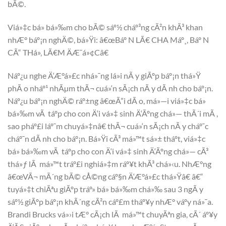
bÃ©.
Viá»‡c bá» bá»‰m cho bÃ© sáº½ cháº³ng cÃ²n khÃ³ khan
nhÆ° báº¡n nghÄ©, bá»Ÿi: â€œBáº N LÃ€ CHA Máº¸, Báº N
CÃ“ THá»‚ LÃ€M ÄÆ¯á»¢Câ€
Náº¿u nghe Ä‘Æ°á»£c nhá»¯ng lá»i nÃ y giÃºp báº¡n thá»Ÿ
phÃ o nháº¹ nhÃµm thÃ¬ cuá»‘n sÃ¡ch nÃ y dÃ nh cho báº¡n.
Náº¿u báº¡n nghÄ© ráº±ng â€œÃ”i dÃ o, má»—i viá»‡c bá»
bá»‰m vÃ táº­p cho con Ä‘i vá»‡ sinh Ä‘Ãºng chá»— thÃ´i mÃ ,
sao pháº£i láº¯m chuyá»‡nâ€ thÃ¬ cuá»‘n sÃ¡ch nÃ y cháº¯c
cháº¯n dÃ nh cho báº¡n. Bá»Ÿi cÃ³ má»™t sá»± tháº­t, viá»‡c
bá» bá»‰m vÃ táº­p cho con Ä‘i vá»‡ sinh Ä‘Ãºng chá»— cÃ³
thá»ƒ lÃ má»™t tráº£i nghiá»‡m ráº¥t khÃ³ chá»‹u. NhÆ°ng
â€œVÃ¬ mÃ´ng bÃ© cÅ©ng cáº§n Ä‘Æ°á»£c thá»Ÿâ€ â€“
tuyá»‡t chiÃªu giÃºp tráº» bá» bá»‰m chá»‰ sau 3 ngÃ y
sáº½ giÃºp báº¡n khÃ´ng cÃ²n cáº£m tháº¥y nhÆ° váº­y ná»¯a.
Brandi Brucks vá»›i tÆ° cÃ¡ch lÃ má»™t chuyÃªn gia, cÃ´ áº¥y