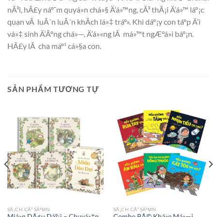
nÃ³i, hÃ£y náº¯m quyá»n chá»§ Ä‘á»™ng, cÃ³ thÃ¡i Ä‘á»™ láº¡c
quan vÃ luÃ´n luÃ´n khÃ­ch lá»‡ tráº». Khi dáº¡y con táº­p Ä‘i
vá»‡ sinh Ä‘Ãºng chá»—, Ä‘á»«ng lÃ má»™t ngÆ°á»i báº¡n.
HÃ£y lÃ cha máº¹ cá»§a con.
SẢN PHẨM TƯƠNG TỰ
SÃ¡CH CÃ³ SÁºΜN
SÃ¡CH CÃ³ SÁºΜN
Miá»n DÃ¢u Dáº¡i – Chuyá»‡n
Combo BÃ© Khá»e Má»—i