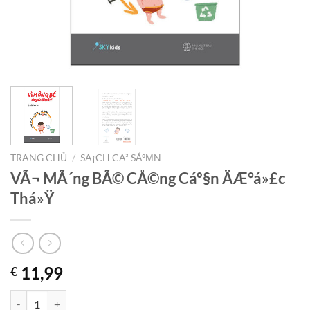
TRANG CHỦ
/
SÃ¡CH CÃ³ SÁºΜN
VÃ¬ MÃ´ng BÃ© CÅ©ng Cáº§n ÄÆ°á»£c
Thá»Ÿ
11,99
€
VÃ¬ MÃ´ng BÃ© CÅ©ng Cáº§n ÄÆ°á»£c Thá»Ÿ số lượng