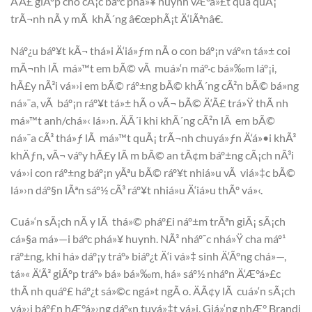
Ä‘Ã£ giÃºp cho cÃ¡c báº­c phá»¥ huynh vÆ°á»£t qua quÃ¡
trÃ¬nh nÃ y mÃ khÃ´ng â€œphÃ¡t Ä‘iÃªnâ€.
Náº¿u báº¥t kÃ¬ thá»i Ä‘iá»ƒm nÃ o con báº¡n váº«n tá»± coi
mÃ¬nh lÃ má»™t em bÃ© vÃ muá»‘n máº·c bá»‰m láº¡i,
hÃ£y nÃ³i vá»›i em bÃ© ráº±ng bÃ© khÃ´ng cÃ²n bÃ© bá»ng
ná»¯a, vÃ báº¡n ráº¥t tá»± hÃ o vÃ¬ bÃ© Ä‘Ã£ trá»Ÿ thÃ nh
má»™t anh/chá»‹ lá»›n. ÄÃ´i khi khÃ´ng cÃ²n lÃ em bÃ©
ná»¯a cÃ³ thá»ƒ lÃ má»™t quÃ¡ trÃ¬nh chuyá»ƒn Ä‘á»•i khÃ³
khÄƒn, vÃ¬ váº­y hÃ£y lÃ m bÃ© an tÃ¢m báº±ng cÃ¡ch nÃ³i
vá»›i con ráº±ng báº¡n yÃªu bÃ© ráº¥t nhiá»u vÃ viá»‡c bÃ©
lá»›n dáº§n lÃªn sáº½ cÃ³ ráº¥t nhiá»u Ä‘iá»u thÃº vá»‹.
Cuá»‘n sÃ¡ch nÃ y lÃ thá»© pháº£i náº±m trÃªn giÃ¡ sÃ¡ch
cá»§a má»—i báº­c phá»¥ huynh. NÃ³ nháº¯c nhá»Ÿ cha máº¹
ráº±ng, khi há» dáº¡y tráº» biáº¿t Ä‘i vá»‡ sinh Ä‘Ãºng chá»—,
tá»« Ä‘Ã³ giÃºp tráº» bá» bá»‰m, há» sáº½ nháº­n Ä‘Æ°á»£c
thÃ nh quáº£ háº¿t sá»©c ngá»t ngÃ o. ÄÃ¢y lÃ cuá»‘n sÃ¡ch
vá»›i báº£n hÆ°á»›ng dáº«n tuyá»‡t vá»i. Giá»‘ng nhÆ° Brandi