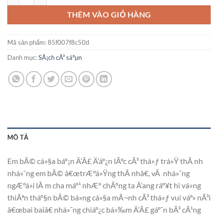
THÊM VÀO GIỎ HÀNG
Mã sản phẩm:
85f007f8c50d
Danh mục:
SÃ¡ch cÃ³ sáºµn
MÔ TẢ
Em bÃ© cá»§a báº¡n Ä‘Ã£ Ä‘áº¿n lÃºc cÃ³ thá»ƒ trá»Ÿ thÃ nh
nhá»¯ng em bÃ© â€œtrÆ°á»Ÿng thÃ nhâ€, vÃ nhá»¯ng
ngÆ°á»i lÃ m cha máº¹ nhÆ° chÃºng ta Ä‘ang ráº¥t hi vá»ng
thiÃªn tháº§n bÃ© bá»ng cá»§a mÃ¬nh cÃ³ thá»ƒ vui váº» nÃ³i
â€œbai baiâ€ nhá»¯ng chiáº¿c bá»‰m Ä‘Ã£ gáº¯n bÃ³ cÃ¹ng