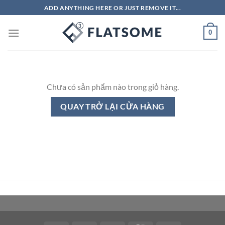
Bỏ
ADD ANYTHING HERE OR JUST REMOVE IT...
qua
nội
0
dung
Chưa có sản phẩm nào trong giỏ hàng.
QUAY TRỞ LẠI CỬA HÀNG