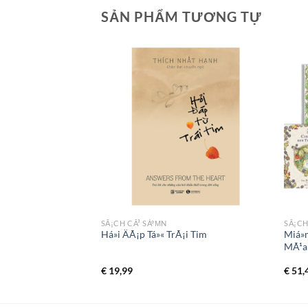
SẢN PHẨM TƯƠNG TỰ
SÃ¡CH CÃ³ SÁºΜN
SÃ¡CH
 Má»—i NgÃ y (6
Há»i ÄÃ¡p Tá»« TrÃ¡i Tim
Miá»
MÃ¹a
€
19,99
€
51,