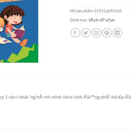
Mã sản phẩm:
01931a6925d3
Danh mục:
SÃ¡ch cÃ³ sáºµn
›p 1 vá»›i nhá»¯ng hÃ¬nh minh há»a sinh Ä‘á»™ng phÃ¹ há»£p Ä‘