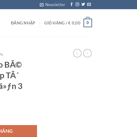
Newsletter
0
ĐĂNG NHẬP
GIỎ HÀNG /
€
0,00
ΜN
ho BÃ©
­p TÃ´
á»ƒn 3
1 - Táº­p TÃ´ Chá»¯ CÃ¡i - Quyá»ƒn 3 số lượng
 HÀNG