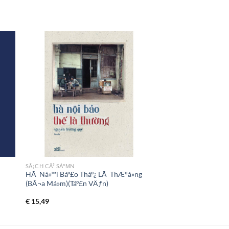
SÃ¡CH CÃ³ SÁºΜN
HÃ Ná»™i Báº£o Tháº¿ LÃ ThÆ°á»ng
(BÃ¬a Má»m)(Táº£n VÄƒn)
€
15,49