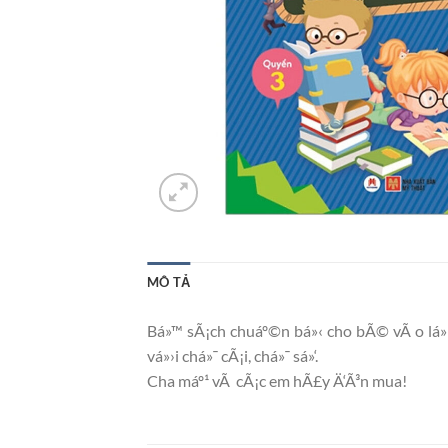
MÔ TẢ
Bá»™ sÃ¡ch chuáº©n bá»‹ cho bÃ© vÃ o lá»
vá»›i chá»¯ cÃ¡i, chá»¯ sá»‘.
Cha máº¹ vÃ cÃ¡c em hÃ£y Ä‘Ã³n mua!