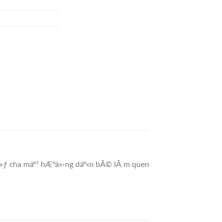
á»ƒ cha máº¹ hÆ°á»›ng dáº«n bÃ© lÃ m quen