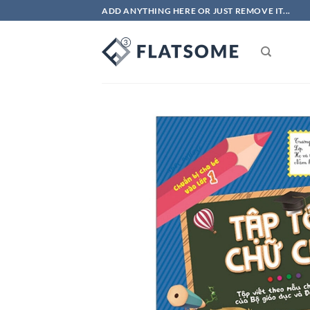
Bỏ
ADD ANYTHING HERE OR JUST REMOVE IT...
qua
nội
dung