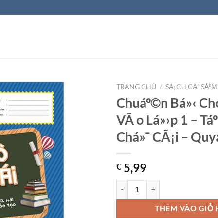
TRANG CHỦ
/
SÃ¡CH CÃ³ SÁº
Chuáº©n Bá»‹ C
VÃ o Lá»›p 1 – Táº
Chá»¯ CÃ¡i – Quy
5,99
€
Chuáº©n Bá»‹ Cho BÃ© VÃ o Lá»›p 
THÊM VÀO GIỎ