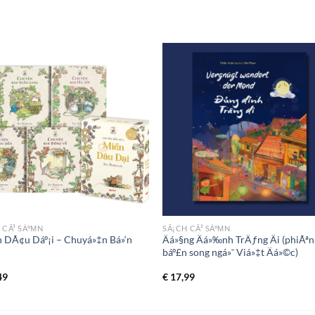
 CÃ³ SÁºΜN
SÃ¡CH CÃ³ SÁºΜN
n DÃ¢u Dáº¡i – Chuyá»‡n Bá»‘n
Äá»§ng Äá»‰nh TrÄƒng Äi (phiÃªn
báº£n song ngá»¯ Viá»‡t Äá»©c)
49
€
17,99