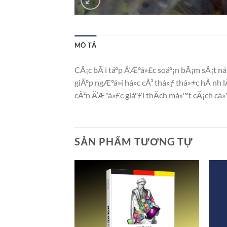
MÔ TẢ
CÃ¡c bÃ i táº­p Ä‘Æ°á»£c soáº¡n bÃ¡m sÃ¡t 
giÃºp ngÆ°á»i há»c cÃ³ thá»ƒ thá»±c hÃ nh
cÃ²n Ä‘Æ°á»£c giáº£i thÃ­ch má»™t cÃ¡ch c
SẢN PHẨM TƯƠNG TỰ