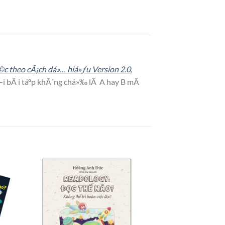
©c theo cÃ¡ch dá»… hiá»ƒu Version 2.0
,
»—i bÃ i táº­p khÃ´ng chá»‰ lÃ A hay B mÃ