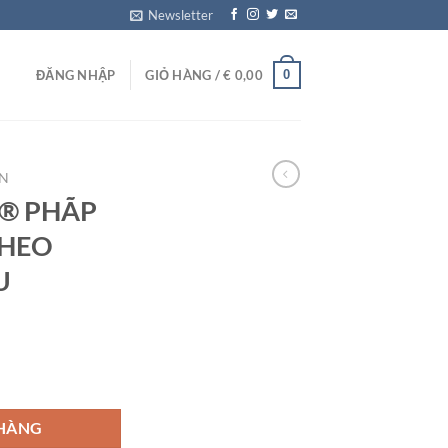
Newsletter
0
ĐĂNG NHẬP
GIỎ HÀNG /
€
0,00
ΜN
® PHÃP
THEO
U
 Äá»¨C THEO CÃCH Dá»„ HIá»‚U số lượng
 HÀNG