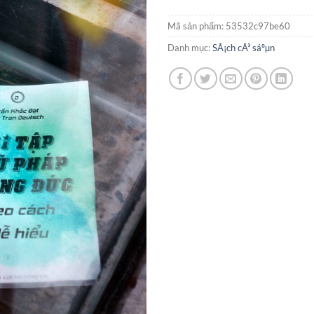
Mã sản phẩm:
53532c97be60
Danh mục:
SÃ¡ch cÃ³ sáºµn