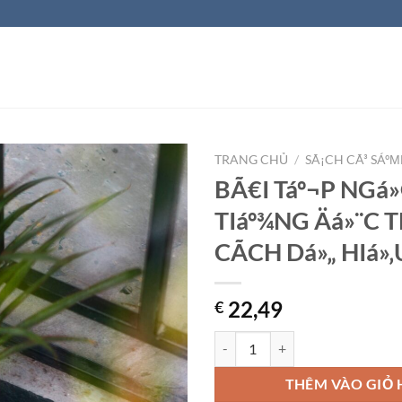
TRANG CHỦ
/
SÃ¡CH CÃ³ SÁº
BÃ€I Táº¬P NGá»
TIáº¾NG Äá»¨C 
CÃCH Dá»„ HIá»‚
22,49
€
BÃ€I Táº¬P NGá»® PHÃP TIáº¾NG
THÊM VÀO GIỎ