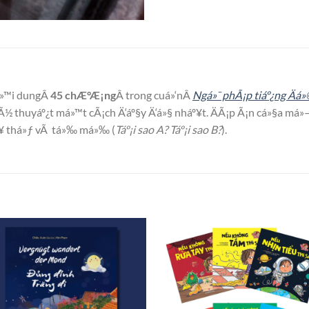
ná»™i dungÂ
45 chÆ°Æ¡ng
Â trong cuá»‘nÂ
Ngá»¯ phÃ¡p tiáº¿ng Äá»
 lÃ½ thuyáº¿t má»™t cÃ¡ch Ä‘áº§y Ä‘á»§ nháº¥t. ÄÃ¡p Ã¡n cá»§a má
á»¥ thá»ƒ vÃ tá»‰ má»‰ (
Táº¡i sao A? Táº¡i sao B?
).