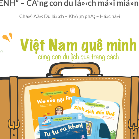
 – CÃ¹ng con du lá»‹ch má»i miá»n 
Chá»§ Ä‘á»: Du lá»‹ch – KhÃ¡m phÃ¡ – Há»c há»i