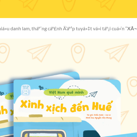
u danh lam, tháº¯ng cáº£nh Ä‘áº¹p tuyá»‡t vá»i táº¡i cuá»‘n “
XÃ¬n