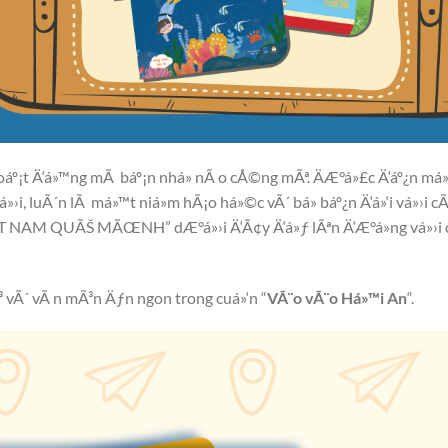
Ã hoáº¡t Ä‘á»™ng mÃ báº¡n nhá» nÃ o cÅ©ng mÃª. ÄÆ°á»£c Ä‘áº¿n má
›i, luÃ´n lÃ má»™t niá»m hÃ¡o há»©c vÃ´ bá» báº¿n Ä‘á»‘i vá»›i c
T NAM QUÃŠ MÃŒNH” dÆ°á»›i Ä‘Ã¢y Ä‘á»ƒ lÃªn Ä‘Æ°á»ng vá»›i ch
³ vÃ´ vÃ n mÃ³n Äƒn ngon trong cuá»‘n “
VÃ¨o vÃ¨o Há»™i An
“.