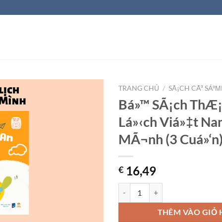
TRANG CHỦ
/
SÃ¡CH CÃ³ SÁº
Bá»™ SÃ¡ch ThÆ¡
Lá»‹ch Viá»‡t N
MÃ¬nh (3 Cuá»‘n
16,49
€
Bá»™ SÃ¡ch ThÆ¡ Du Lá»‹ch Viá»
THÊM VÀO GIỎ