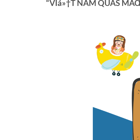
“VIá»†T NAM QUÃŠ MÃŒNH”