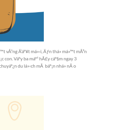
»™t vÃ¹ng Ä‘áº¥t má»›i, Äƒn thá»­ má»™t mÃ³n
Ã¡c con. Váº­y ba máº¹ hÃ£y cáº§m ngay 3
uyáº¿n du lá»‹ch mÃ báº¡n nhá» nÃ o