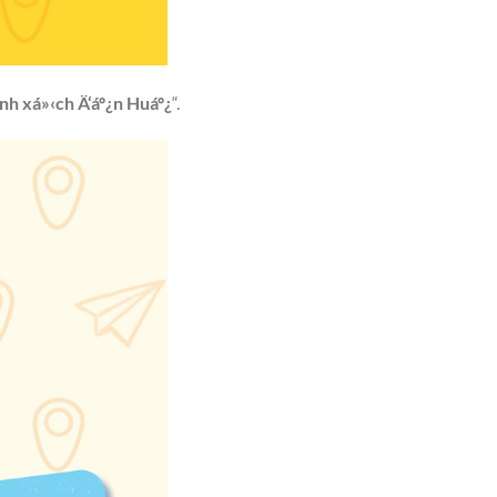
h xá»‹ch Ä‘áº¿n Huáº¿
“.