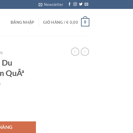
Newsletter
0
ĐĂNG NHẬP
GIỎ HÀNG /
€
0,00
ΜN
 Du
am QuÃª
)
‡t Nam QuÃª MÃ¬nh (3 Cuá»‘n) số lượng
 HÀNG