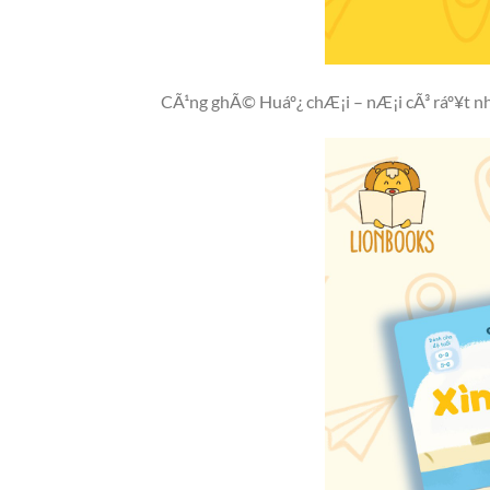
CÃ¹ng ghÃ© Huáº¿ chÆ¡i – nÆ¡i cÃ³ ráº¥t nhiá»