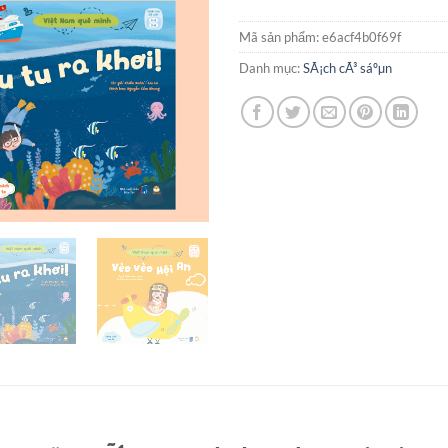
Mã sản phẩm:
e6acf4b0f69f
Danh mục:
SÃ¡ch cÃ³ sáºµn