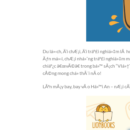
Du lá»‹ch, Ä‘i chÆ¡i, Ä‘i tráº£i nghiá»‡m l
Äƒn má»›i, chÆ¡i nhá»¯ng tráº£i nghiá»‡m má»
chiáº¿c â€œvÃ©â€ trong bá»™ sÃ¡ch “VIá»†
cÅ©ng mong chá» thÃ´i nÃ o!
LÃªn mÃ¡y bay, bay vÃ o Há»™i An – nÆ¡i cÃ