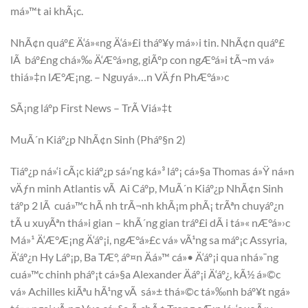
má»™t ai khÃ¡c.
NhÃ¢n quáº£ Ä‘á»«ng Ä‘á»£i tháº¥y má»›i tin. NhÃ¢n quáº£
lÃ báº£ng chá»‰ Ä‘Æ°á»ng, giÃºp con ngÆ°á»i tÃ¬m vá»
thiá»‡n lÆ°Æ¡ng. – Nguyá»…n VÄƒn PhÆ°á»›c
SÃ¡ng láº­p First News – TrÃ­ Viá»‡t
MuÃ´n Kiáº¿p NhÃ¢n Sinh (Pháº§n 2)
Tiáº¿p ná»‘i cÃ¡c kiáº¿p sá»‘ng ká»³ láº¡ cá»§a Thomas á»Ÿ ná»n
vÄƒn minh Atlantis vÃ Ai Cáº­p, MuÃ´n Kiáº¿p NhÃ¢n Sinh
táº­p 2 lÃ cuá»™c hÃ nh trÃ¬nh khÃ¡m phÃ¡ trÃªn chuyáº¿n
tÃ u xuyÃªn thá»i gian – khÃ´ng gian tráº£i dÃ i tá»« nÆ°á»›c
Má»¹ Ä‘Æ°Æ¡ng Ä‘áº¡i, ngÆ°á»£c vá» vÃ¹ng sa máº¡c Assyria,
Ä‘áº¿n Hy Láº¡p, Ba TÆ°, áº¤n Äá»™ cá»• Ä‘áº¡i qua nhá»¯ng
cuá»™c chinh pháº¡t cá»§a Alexander Äáº¡i Ä‘áº¿, kÃ½ á»©c
vá» Achilles kiÃªu hÃ¹ng vÃ sá»± thá»©c tá»‰nh báº¥t ngá»