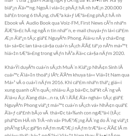
biáº¿n Ä‘á»™ng. NgoÃ i viá»‡c phÃ¡t hÃ nh hÆ¡n 200.000
báº£n trong 6 thÃ¡ng, chÆ°a ká»ƒ lÆ°á»£ng phÃ¡t hÃ nh
Ebook vÃ Audio Book qua Voiz-FM, First News cÃ²n nháº­n
Ä‘Æ°á»£c hÃ ng ngÃ n tin nháº¯n, e-mail chuyá»ƒn lá»i cáº£m
Æ¡n Ä‘áº¿n tÃ¡c giáº£ NguyÃªn Phong. Äiá»u nÃ y chá»©ng
tá» sá»©c lan tá»a cá»§a cuá»‘n sÃ¡ch Ä‘Ã£ táº¡o nÃªn má»™t
hiá»‡n tÆ°á»£ng trong vÄƒn hÃ³a Ä‘á»c cá»§a nÄƒm 2020.
Khá»Ÿi duyÃªn cuá»‘n sÃ¡ch MuÃ´n Kiáº¿p NhÃ¢n Sinh lÃ
cuá»™c Ä‘iá»‡n thoáº¡i lÃºc Ä‘Ãªm khuya tá»« Viá»‡t Nam qua
Má»¹ vÃ o cuá»‘i nÄƒm 2016. Khi cáº£m nháº­n tháº¿ giá»›i
xung quanh cÃ²n quÃ¡ nhiá»u Ã¡p bá»©c, báº¥t cÃ´ng vÃ
Ä‘iá»u Ã¡c Ä‘ang diá»…n ra, tÃ´i Ä‘Ã£ Ä‘á» nghá»‹ tÃ¡c giáº£
NguyÃªn Phong viáº¿t má»™t cuá»‘n sÃ¡ch vá» NhÃ¢n quáº£
Ä‘á»ƒ cáº£nh bÃ¡o vÃ thá»©c tá»‰nh con ngÆ°á»i (tÃ¡c
pháº©m HÃ nh TrÃ¬nh vá» PhÆ°Æ¡ng ÄÃ´ng do Ã´ng viáº¿t
phÃ³ng tÃ¡c gáº§n nÄƒm mÆ°Æ¡i nÄƒm trÆ°á»›c Ä‘Ã£ lÃ m
nhiá»u tháº¿ há»‡ ngÆ°á»i Viá»‡t Nam thay Ä‘á»•i tÃ¢m