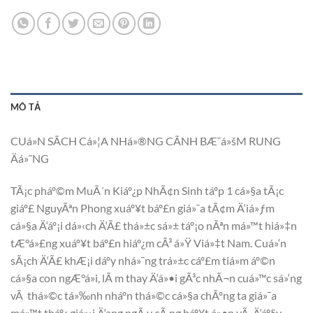
MÔ TẢ
CUá»N SÃCH Cá»¦A NHá»®NG CÃNH BÆ¯á»šM RUNG
Äá»˜NG
TÃ¡c pháº©m MuÃ´n Kiáº¿p NhÃ¢n Sinh táº­p 1 cá»§a tÃ¡c
giáº£ NguyÃªn Phong xuáº¥t báº£n giá»¯a tÃ¢m Ä‘iá»ƒm
cá»§a Ä‘áº¡i dá»‹ch Ä‘Ã£ thá»±c sá»± táº¡o nÃªn má»™t hiá»‡n
tÆ°á»£ng xuáº¥t báº£n hiáº¿m cÃ³ á»Ÿ Viá»‡t Nam. Cuá»‘n
sÃ¡ch Ä‘Ã£ khÆ¡i dáº­y nhá»¯ng trá»±c cáº£m tiá»m áº©n
cá»§a con ngÆ°á»i, lÃ m thay Ä‘á»•i gÃ³c nhÃ¬n cuá»™c sá»‘ng
vÃ thá»©c tá»‰nh nháº­n thá»©c cá»§a chÃºng ta giá»¯a
má»™t tháº¿ giá»›i Ä‘ang ngÃ y cÃ ng báº¥t á»•n vÃ Ä‘áº§y