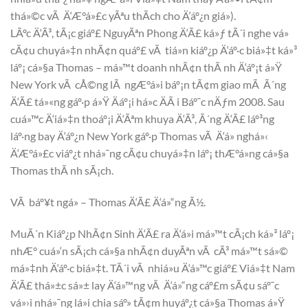
thá»©c vÃ Ä‘Æ°á»£c yÃªu thÃ­ch cho Ä‘áº¿n giá»).
LÃºc Ä‘Ã³, tÃ¡c giáº£ NguyÃªn Phong Ä‘Ã£ ká»ƒ tÃ´i nghe vá»
cÃ¢u chuyá»‡n nhÃ¢n quáº£ vÃ tiá»n kiáº¿p Ä‘áº·c biá»‡t ká»³
láº¡ cá»§a Thomas – má»™t doanh nhÃ¢n thÃ nh Ä‘áº¡t á»Ÿ
New York vÃ cÅ©ng lÃ ngÆ°á»i báº¡n tÃ¢m giao mÃ Ã´ng
Ä‘Ã£ tá»«ng gáº·p á»Ÿ Äáº¡i há»c ÄÃ i Báº¯c nÄƒm 2008. Sau
cuá»™c Ä‘iá»‡n thoáº¡i Ä‘Ãªm khuya Ä‘Ã³, Ã´ng Ä‘Ã£ láº³ng
láº·ng bay Ä‘áº¿n New York gáº·p Thomas vÃ Ä‘á» nghá»‹
Ä‘Æ°á»£c viáº¿t nhá»¯ng cÃ¢u chuyá»‡n láº¡ thÆ°á»ng cá»§a
Thomas thÃ nh sÃ¡ch.
VÃ báº¥t ngá» – Thomas Ä‘Ã£ Ä‘á»“ng Ã½.
MuÃ´n Kiáº¿p NhÃ¢n Sinh Ä‘Ã£ ra Ä‘á»i má»™t cÃ¡ch ká»³ láº¡
nhÆ° cuá»‘n sÃ¡ch cá»§a nhÃ¢n duyÃªn vÃ cÃ³ má»™t sá»©
má»‡nh Ä‘áº·c biá»‡t. TÃ´i vÃ nhiá»u Ä‘á»™c giáº£ Viá»‡t Nam
Ä‘Ã£ thá»±c sá»± lay Ä‘á»™ng vÃ Ä‘á»“ng cáº£m sÃ¢u sáº¯c
vá»›i nhá»¯ng lá»i chia sáº» tÃ¢m huyáº¿t cá»§a Thomas á»Ÿ