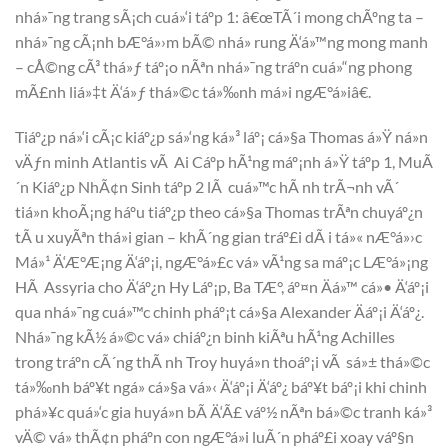
nhá»¯ng trang sÃ¡ch cuá»‘i táº­p 1: â€œTÃ´i mong chÃºng ta –
nhá»¯ng cÃ¡nh bÆ°á»›m bÃ© nhá» rung Ä‘á»™ng mong manh
– cÅ©ng cÃ³ thá»ƒ táº¡o nÃªn nhá»¯ng tráº­n cuá»“ng phong
mÃ£nh liá»‡t Ä‘á»ƒ thá»©c tá»‰nh má»i ngÆ°á»iâ€.
Tiáº¿p ná»‘i cÃ¡c kiáº¿p sá»‘ng ká»³ láº¡ cá»§a Thomas á»Ÿ ná»n
vÄƒn minh Atlantis vÃ Ai Cáº­p hÃ¹ng máº¡nh á»Ÿ táº­p 1, MuÃ
´n Kiáº¿p NhÃ¢n Sinh táº­p 2 lÃ cuá»™c hÃ nh trÃ¬nh vÃ´
tiá»n khoÃ¡ng háº­u tiáº¿p theo cá»§a Thomas trÃªn chuyáº¿n
tÃ u xuyÃªn thá»i gian – khÃ´ng gian tráº£i dÃ i tá»« nÆ°á»›c
Má»¹ Ä‘Æ°Æ¡ng Ä‘áº¡i, ngÆ°á»£c vá» vÃ¹ng sa máº¡c LÆ°á»¡ng
HÃ Assyria cho Ä‘áº¿n Hy Láº¡p, Ba TÆ°, áº¤n Äá»™ cá»• Ä‘áº¡i
qua nhá»¯ng cuá»™c chinh pháº¡t cá»§a Alexander Äáº¡i Ä‘áº¿.
Nhá»¯ng kÃ½ á»©c vá» chiáº¿n binh kiÃªu hÃ¹ng Achilles
trong tráº­n cÃ´ng thÃ nh Troy huyá»n thoáº¡i vÃ sá»± thá»©c
tá»‰nh báº¥t ngá» cá»§a vá»‹ Ä‘áº¡i Ä‘áº¿ báº¥t báº¡i khi chinh
phá»¥c quá»‘c gia huyá»n bÃ­ Ä‘Ã£ váº½ nÃªn bá»©c tranh ká»³
vÄ© vá» thÃ¢n pháº­n con ngÆ°á»i luÃ´n pháº£i xoay váº§n