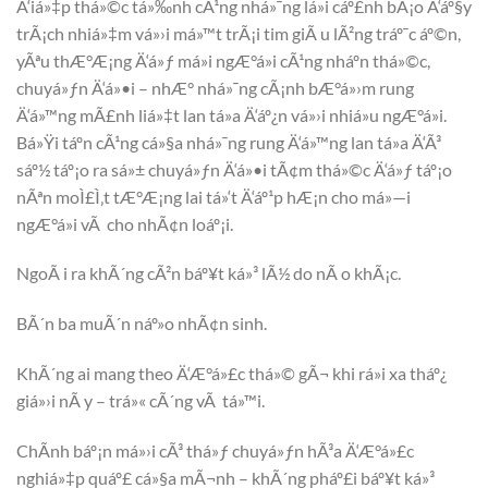
Ä‘iá»‡p thá»©c tá»‰nh cÃ¹ng nhá»¯ng lá»i cáº£nh bÃ¡o Ä‘áº§y
trÃ¡ch nhiá»‡m vá»›i má»™t trÃ¡i tim giÃ u lÃ²ng tráº¯c áº©n,
yÃªu thÆ°Æ¡ng Ä‘á»ƒ má»i ngÆ°á»i cÃ¹ng nháº­n thá»©c,
chuyá»ƒn Ä‘á»•i – nhÆ° nhá»¯ng cÃ¡nh bÆ°á»›m rung
Ä‘á»™ng mÃ£nh liá»‡t lan tá»a Ä‘áº¿n vá»›i nhiá»u ngÆ°á»i.
Bá»Ÿi táº­n cÃ¹ng cá»§a nhá»¯ng rung Ä‘á»™ng lan tá»a Ä‘Ã³
sáº½ táº¡o ra sá»± chuyá»ƒn Ä‘á»•i tÃ¢m thá»©c Ä‘á»ƒ táº¡o
nÃªn moÌ£Ì‚t tÆ°Æ¡ng lai tá»‘t Ä‘áº¹p hÆ¡n cho má»—i
ngÆ°á»i vÃ cho nhÃ¢n loáº¡i.
NgoÃ i ra khÃ´ng cÃ²n báº¥t ká»³ lÃ½ do nÃ o khÃ¡c.
BÃ´n ba muÃ´n náº»o nhÃ¢n sinh.
KhÃ´ng ai mang theo Ä‘Æ°á»£c thá»© gÃ¬ khi rá»i xa tháº¿
giá»›i nÃ y – trá»« cÃ´ng vÃ tá»™i.
ChÃ­nh báº¡n má»›i cÃ³ thá»ƒ chuyá»ƒn hÃ³a Ä‘Æ°á»£c
nghiá»‡p quáº£ cá»§a mÃ¬nh – khÃ´ng pháº£i báº¥t ká»³