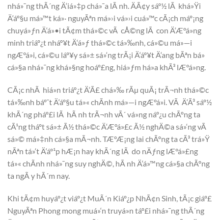
nhá»¯ng thÃ´ng Ä‘iá»‡p chá»¯a lÃ nh. ÄÃ¢y sáº½ lÃ khá»Ÿi
Ä‘áº§u má»™t ká»· nguyÃªn má»›i vá»›i cuá»™c cÃ¡ch máº¡ng
chuyá»ƒn Ä‘á»•i tÃ¢m thá»©c vÃ cÅ©ng lÃ con Ä‘Æ°á»ng
minh triáº¿t nháº¥t Ä‘á»ƒ thá»©c tá»‰nh, cá»©u má»—i
ngÆ°á»i, cá»©u láº¥y sá»± sá»‘ng trÃ¡i Ä‘áº¥t Ä‘ang bÃªn bá»
cá»§a nhá»¯ng khá»§ng hoáº£ng, hiá»ƒm há»a khÃ³ lÆ°á»ng.
CÃ¡c nhÃ hiá»n triáº¿t Ä‘Ã£ chá»‰ rÃµ quÃ¡ trÃ¬nh thá»©c
tá»‰nh báº¯t Ä‘áº§u tá»« chÃ­nh má»—i ngÆ°á»i. VÃ Ä‘Ã³ sáº½
khÃ´ng pháº£i lÃ hÃ nh trÃ¬nh vÃ´ vá»ng náº¿u chÃºng ta
cÃ¹ng tháº­t sá»± Ã½ thá»©c Ä‘Æ°á»£c Ã½ nghÄ©a sá»‘ng vÃ
sá»© má»‡nh cá»§a mÃ¬nh. TÆ°Æ¡ng lai chÃºng ta cÃ³ trá»Ÿ
nÃªn tá»‘t Ä‘áº¹p hÆ¡n hay khÃ´ng lÃ do nÄƒng lÆ°á»£ng
tá»« chÃ­nh nhá»¯ng suy nghÄ©, hÃ nh Ä‘á»™ng cá»§a chÃºng
ta ngÃ y hÃ´m nay.
Khi tÃ¢m huyáº¿t viáº¿t MuÃ´n Kiáº¿p NhÃ¢n Sinh, tÃ¡c giáº£
NguyÃªn Phong mong muá»‘n truyá»n táº£i nhá»¯ng thÃ´ng