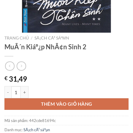
TRANG CHỦ
/
SÃ¡CH CÃ³ SÁºΜN
MuÃ´n Kiáº¿p NhÃ¢n Sinh 2
31,49
€
MuÃ´n Kiáº¿p NhÃ¢n Sinh 2 số lượng
THÊM VÀO GIỎ HÀNG
Mã sản phẩm:
442cde81694c
Danh mục:
SÃ¡ch cÃ³ sáºµn