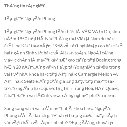
ThÃ´ng tin tÃ¡c giáº£
TÃ¡c giáº£ NguyÃªn Phong
TÃ¡c giáº£ NguyÃªn Phong tÃªn tháº­t lÃ VÅ© VÄƒn Du, sinh
nÄƒm 1950 táº¡i HÃ Ná»™i. Ã”ng rá»i Viá»‡t Nam du há»c
á»Ÿ Hoa Ká»³ tá»« nÄƒm 1968 vÃ tá»‘t nghiá»‡p cao há»c á»Ÿ
hai ngÃ nh Sinh váº­t há»c vÃ Äiá»‡n toÃ¡n. NgoÃ i cÃ´ng
viá»‡c chÃ­nh lÃ má»™t ká»¹ sÆ° cao cáº¥p táº¡i Boeing trong
hÆ¡n 20 nÄƒm, Ã´ng váº«n tiáº¿p tá»¥c nghiÃªn cá»©u trong
vai trÃ² nhÃ khoa há»c táº¡i Äáº¡i há»c Carnergie Mellon vÃ
Äáº¡i há»c Seattle. Ã”ng cÃ²n giáº£ng dáº¡y táº¡i má»™t sá»‘
trÆ°á»ng Ä‘áº¡i há»c quá»‘c táº¿ táº¡i Trung Hoa, HÃ n Quá»‘c,
Nháº­t Báº£n vá» lÄ©nh vá»±c cÃ´ng nghá»‡ pháº§n má»m.
Song song vá»›i vai trÃ² má»™t nhÃ khoa há»c, NguyÃªn
Phong cÃ²n lÃ dá»‹ch giáº£ ná»•i tiáº¿ng cá»§a loáº¡t sÃ¡ch
vá» vÄƒn hÃ³a vÃ tÃ¢m linh phÆ°Æ¡ng ÄÃ´ng, chuyá»ƒn