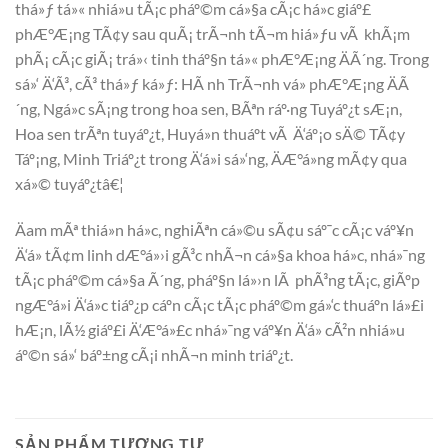
thá»ƒ tá»« nhiá»u tÃ¡c pháº©m cá»§a cÃ¡c há»c giáº£
phÆ°Æ¡ng TÃ¢y sau quÃ¡ trÃ¬nh tÃ¬m hiá»ƒu vÃ khÃ¡m
phÃ¡ cÃ¡c giÃ¡ trá»‹ tinh tháº§n tá»« phÆ°Æ¡ng ÄÃ´ng. Trong
sá»‘ Ä‘Ã³, cÃ³ thá»ƒ ká»ƒ: HÃ nh TrÃ¬nh vá» phÆ°Æ¡ng ÄÃ
´ng, Ngá»c sÃ¡ng trong hoa sen, BÃªn ráº·ng Tuyáº¿t sÆ¡n,
Hoa sen trÃªn tuyáº¿t, Huyá»n thuáº­t vÃ Ä‘áº¡o sÄ© TÃ¢y
Táº¡ng, Minh Triáº¿t trong Ä‘á»i sá»‘ng, ÄÆ°á»ng mÃ¢y qua
xá»© tuyáº¿tâ€¦
Äam mÃª thiá»n há»c, nghiÃªn cá»©u sÃ¢u sáº¯c cÃ¡c váº¥n
Ä‘á» tÃ¢m linh dÆ°á»›i gÃ³c nhÃ¬n cá»§a khoa há»c, nhá»¯ng
tÃ¡c pháº©m cá»§a Ã´ng, pháº§n lá»›n lÃ phÃ³ng tÃ¡c, giÃºp
ngÆ°á»i Ä‘á»c tiáº¿p cáº­n cÃ¡c tÃ¡c pháº©m gá»‘c thuáº­n lá»£i
hÆ¡n, lÃ½ giáº£i Ä‘Æ°á»£c nhá»¯ng váº¥n Ä‘á» cÃ²n nhiá»u
áº©n sá»‘ báº±ng cÃ¡i nhÃ¬n minh triáº¿t.
SẢN PHẨM TƯƠNG TỰ