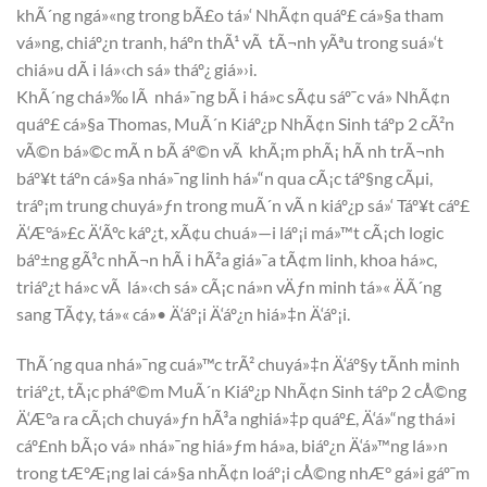
khÃ´ng ngá»«ng trong bÃ£o tá»‘ NhÃ¢n quáº£ cá»§a tham
vá»ng, chiáº¿n tranh, háº­n thÃ¹ vÃ tÃ¬nh yÃªu trong suá»‘t
chiá»u dÃ i lá»‹ch sá»­ tháº¿ giá»›i.
KhÃ´ng chá»‰ lÃ nhá»¯ng bÃ i há»c sÃ¢u sáº¯c vá» NhÃ¢n
quáº£ cá»§a Thomas, MuÃ´n Kiáº¿p NhÃ¢n Sinh táº­p 2 cÃ²n
vÃ©n bá»©c mÃ n bÃ­ áº©n vÃ khÃ¡m phÃ¡ hÃ nh trÃ¬nh
báº¥t táº­n cá»§a nhá»¯ng linh há»“n qua cÃ¡c táº§ng cÃµi,
tráº¡m trung chuyá»ƒn trong muÃ´n vÃ n kiáº¿p sá»‘ Táº¥t cáº£
Ä‘Æ°á»£c Ä‘Ãºc káº¿t, xÃ¢u chuá»—i láº¡i má»™t cÃ¡ch logic
báº±ng gÃ³c nhÃ¬n hÃ i hÃ²a giá»¯a tÃ¢m linh, khoa há»c,
triáº¿t há»c vÃ lá»‹ch sá»­ cÃ¡c ná»n vÄƒn minh tá»« ÄÃ´ng
sang TÃ¢y, tá»« cá»• Ä‘áº¡i Ä‘áº¿n hiá»‡n Ä‘áº¡i.
ThÃ´ng qua nhá»¯ng cuá»™c trÃ² chuyá»‡n Ä‘áº§y tÃ­nh minh
triáº¿t, tÃ¡c pháº©m MuÃ´n Kiáº¿p NhÃ¢n Sinh táº­p 2 cÅ©ng
Ä‘Æ°a ra cÃ¡ch chuyá»ƒn hÃ³a nghiá»‡p quáº£, Ä‘á»“ng thá»i
cáº£nh bÃ¡o vá» nhá»¯ng hiá»ƒm há»a, biáº¿n Ä‘á»™ng lá»›n
trong tÆ°Æ¡ng lai cá»§a nhÃ¢n loáº¡i cÅ©ng nhÆ° gá»­i gáº¯m