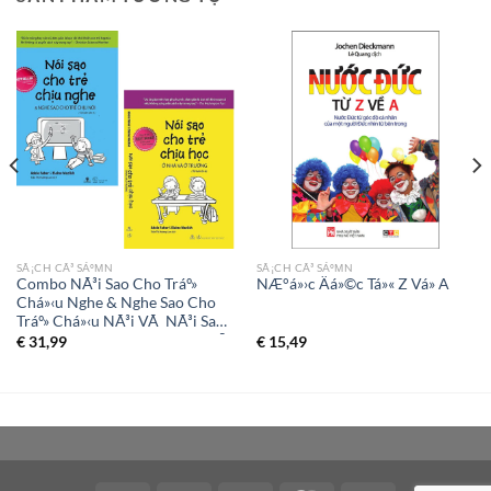
SÃ¡CH CÃ³ SÁºΜN
SÃ¡CH CÃ³ SÁºΜN
Combo NÃ³i Sao Cho Tráº»
NÆ°á»›c Äá»©c Tá»« Z Vá» A
Chá»‹u Nghe & Nghe Sao Cho
Tráº» Chá»‹u NÃ³i VÃ NÃ³i Sao
Cho Tráº» Chá»‹u Há»c á»ž NhÃ
€
31,99
€
15,49
VÃ á»ž TrÆ°á»ng