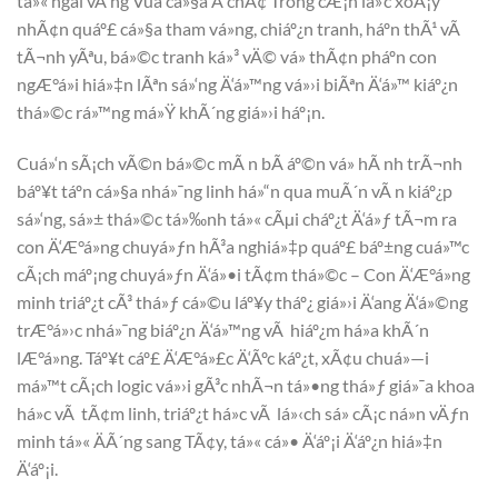
tá»« ngai vÃ ng Vua cá»§a Ã chÃ¢ Trong cÆ¡n lá»‘c xoÃ¡y
nhÃ¢n quáº£ cá»§a tham vá»ng, chiáº¿n tranh, háº­n thÃ¹ vÃ
tÃ¬nh yÃªu, bá»©c tranh ká»³ vÄ© vá» thÃ¢n pháº­n con
ngÆ°á»i hiá»‡n lÃªn sá»‘ng Ä‘á»™ng vá»›i biÃªn Ä‘á»™ kiáº¿n
thá»©c rá»™ng má»Ÿ khÃ´ng giá»›i háº¡n.
Cuá»‘n sÃ¡ch vÃ©n bá»©c mÃ n bÃ­ áº©n vá» hÃ nh trÃ¬nh
báº¥t táº­n cá»§a nhá»¯ng linh há»“n qua muÃ´n vÃ n kiáº¿p
sá»‘ng, sá»± thá»©c tá»‰nh tá»« cÃµi cháº¿t Ä‘á»ƒ tÃ¬m ra
con Ä‘Æ°á»ng chuyá»ƒn hÃ³a nghiá»‡p quáº£ báº±ng cuá»™c
cÃ¡ch máº¡ng chuyá»ƒn Ä‘á»•i tÃ¢m thá»©c – Con Ä‘Æ°á»ng
minh triáº¿t cÃ³ thá»ƒ cá»©u láº¥y tháº¿ giá»›i Ä‘ang Ä‘á»©ng
trÆ°á»›c nhá»¯ng biáº¿n Ä‘á»™ng vÃ hiáº¿m há»a khÃ´n
lÆ°á»ng. Táº¥t cáº£ Ä‘Æ°á»£c Ä‘Ãºc káº¿t, xÃ¢u chuá»—i
má»™t cÃ¡ch logic vá»›i gÃ³c nhÃ¬n tá»•ng thá»ƒ giá»¯a khoa
há»c vÃ tÃ¢m linh, triáº¿t há»c vÃ lá»‹ch sá»­ cÃ¡c ná»n vÄƒn
minh tá»« ÄÃ´ng sang TÃ¢y, tá»« cá»• Ä‘áº¡i Ä‘áº¿n hiá»‡n
Ä‘áº¡i.