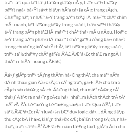
tráº» láº­t qua láº­t láº¡i táº¥m giáº¥y nÃ y, tráº» sáº½ tháº¥y
báº¥t ngá» bá»Ÿi sá»± biáº¿n hÃ³a cá»§a cÃ¡c trang sÃ¡ch.
Cháº³ng háº¡n nhÆ° á»Ÿ trang bÃªn trÃ¡i lÃ má»™t chÃº chim
mÃ u xanh, láº­t táº¥m giáº¥y trong suá»‘t, tráº» sáº½ tháº¥y
á»Ÿ trang bÃªn pháº£i lÃ má»™t chÃº thá» mÃ u nÃ¢u. Hoáº·c
á»Ÿ trang bÃªn pháº£i lÃ má»™t chÃº gáº¥u Ä‘ang bá»‹ nhá»‘t
trong chuá»“ng á»Ÿ sá»Ÿ thÃº, láº­t táº¥m giáº¥y trong suá»‘t,
tráº» sáº½ tháº¥y chÃº gáº¥u Ä‘Ã£ Ä‘Æ°á»£c tháº£ ra ngoÃ i
thiÃªn nhiÃªn hoang dÃ£â€¦
Äá»ƒ giÃºp tráº» tÄƒng thÃªm há»©ng thÃº, cha máº¹ nÃªn
dÃ nh thá»i gian Ä‘á»c sÃ¡ch cÃ¹ng tráº», gá»£i Ã½ cho tráº»
cÃ¡ch sá»­ dá»¥ng sÃ¡ch. Äá»“ng thá»i, cha máº¹ cÅ©ng cÃ³
thá»ƒ Ä‘áº·t ra nhá»¯ng cÃ¢u há»i nháº±m kÃ­ch thÃ­ch trÃ­ tÃ²
mÃ² vÃ Ã³c tÆ°á»Ÿng tÆ°á»£ng cá»§a tráº». Qua Ä‘Ã³, tráº»
sáº½ Ä‘Æ°á»£c rÃ¨n luyá»‡n tÆ° duy logic, dá»… dÃ ng tiáº¿p
thu cÃ¡c bÃ i há»c, kiáº¿n thá»©c cÆ¡ báº£n trong sÃ¡ch, nhá»
tháº¿ tráº» sáº½ cÃ³ Ä‘Æ°á»£c ná»n táº£ng tá»‘t, giÃºp Ã­ch cho