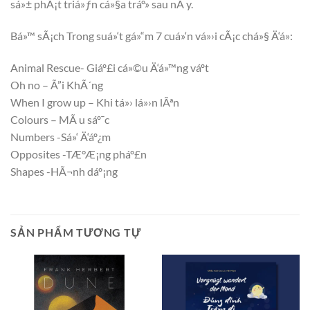
sá»± phÃ¡t triá»ƒn cá»§a tráº» sau nÃ y.
Bá»™ sÃ¡ch Trong suá»‘t gá»“m 7 cuá»‘n vá»›i cÃ¡c chá»§ Ä‘á»:
Animal Rescue- Giáº£i cá»©u Ä‘á»™ng váº­t
Oh no – Ã”i KhÃ´ng
When I grow up – Khi tá»› lá»›n lÃªn
Colours – MÃ u sáº¯c
Numbers -Sá»‘ Ä‘áº¿m
Opposites -TÆ°Æ¡ng pháº£n
Shapes -HÃ¬nh dáº¡ng
SẢN PHẨM TƯƠNG TỰ