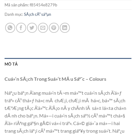
Mã sản phẩm:
f85454e8279b
Danh mục:
SÃ¡ch cÃ³ sáºµn
MÔ TẢ
Cuá»‘n SÃ¡ch Trong Suá»‘t MÃ u Sáº¯c – Colours
Náº¿u báº¡n Ä‘ang muá»‘n tÃ¬m má»™t cuá»‘n sÃ¡ch Ä‘á»ƒ
tráº» cÃ³ thá»ƒ há»c mÃ chÆ¡i, chÆ¡i mÃ há»c, bá»™ sÃ¡ch
tÆ°Æ¡ng tÃ¡c Ä‘á»™c Ä‘Ã¡o nÃ y chÃ­nh lÃ sá»± lá»±a chá»n
dÃ nh cho báº¡n. Má»—i cuá»‘n sÃ¡ch sáº½ cÃ³ má»™t chá»§
Ä‘á» riÃªng gáº§n gÅ©i vá»›i tráº». Cá»© giá»¯a má»—i hai
trang sÃ¡ch láº¡i cÃ³ má»™t trang giáº¥y trong suá»‘t. Náº¿u