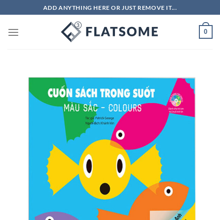
Bỏ
ADD ANYTHING HERE OR JUST REMOVE IT...
qua
nội
0
dung