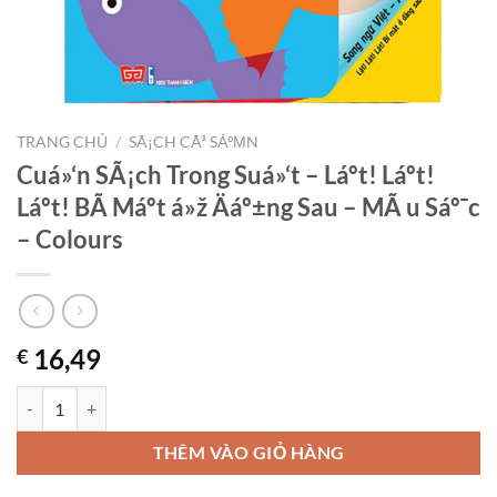
TRANG CHỦ
/
SÃ¡CH CÃ³ SÁºΜN
Cuá»‘n SÃ¡ch Trong Suá»‘t – Láº­t! Láº­t!
Láº­t! BÃ­ Máº­t á»ž Äáº±ng Sau – MÃ u Sáº¯c
– Colours
16,49
€
Cuá»‘n SÃ¡ch Trong Suá»‘t - Láº­t! Láº­t! Láº­t! BÃ­ Máº­t á»ž Äáº±ng Sau 
THÊM VÀO GIỎ HÀNG